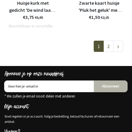
Huisje kurk met
Zwarte kaart huisje
gedicht 'De wind laat ik
'Pluk het geluk' met
buiten' - 11 cm
€3,75
bedrukte envelop
€1,50
€5,95
€2,25
Beschikbaar in verschillende varianten
1
2
Abonneer je op onze nieuwsbrief
Abonneer
* We zullen je email nooit delen met anderen
Mijn account
Snel regelen in je account. Volg je bestelling, betaal facturen of retourneer een
artikel.