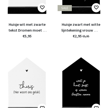
SALE
Huisje wit met zwarte
Huisje zwart met witte
tekst Dromen moet je
lijntekening vrouw met
doen - 11cm
€5,95
hoed - 11cm
€2,95
€5,95