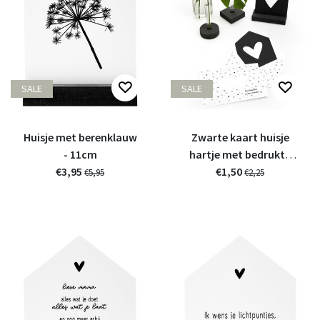
SALE
SALE
Huisje met berenklauw
Zwarte kaart huisje
- 11cm
hartje met bedrukte
€3,95
€1,50
envelop
€5,95
€2,25