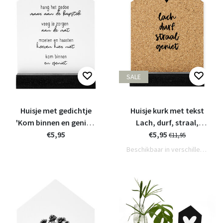
SALE
Huisje met gedichtje
Huisje kurk met tekst
'Kom binnen en geniet'
Lach, durf, straal,
- 11cm
€5,95
geniet - 20cm
€5,95
€11,95
Beschikbaar in verschillende varianten