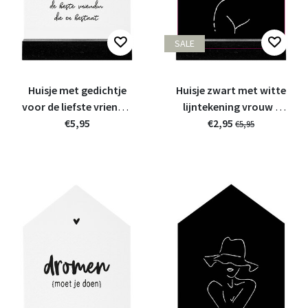
SALE
Huisje met gedichtje
Huisje zwart met witte
voor de liefste vriendin
lijntekening vrouw -
- 11cm
€5,95
€2,95
11cm
€5,95