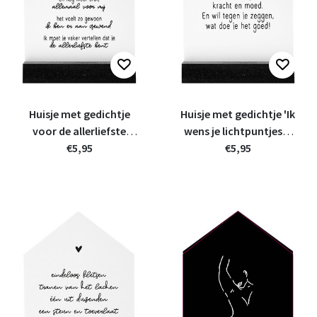
Huisje met gedichtje
Huisje met gedichtje 'Ik
voor de allerliefste
wens je lichtpuntjes' -
mama - 11cm
€5,95
11cm
€5,95