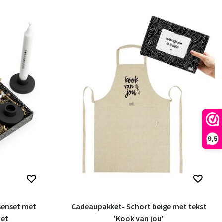
9,5
senset met
Cadeaupakket- Schort beige met tekst
iet
'Kook van jou'