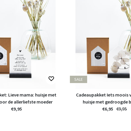
SALE
et: Lieve mama: huisje met
Cadeaupakket Iets moois v
oor de allerliefste moeder
huisje met gedroogde 
€9,95
€6,95
€9,95