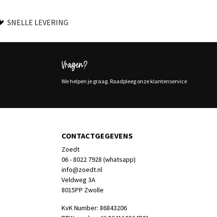
SNELLE LEVERING
Vragen?
We helpen je graag. Raadpleeg onze klantenservice
CONTACTGEGEVENS
Zoedt
06 - 8022 7928 (whatsapp)
info@zoedt.nl
Veldweg 3A
8015PP Zwolle
KvK Number: 86843206