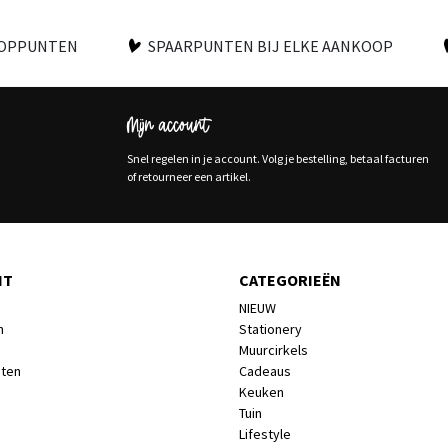
OOPPUNTEN
SPAARPUNTEN BIJ ELKE AANKOOP
Mijn account
Snel regelen in je account. Volg je bestelling, betaal facturen
of retourneer een artikel.
NT
CATEGORIEËN
NIEUW
n
Stationery
Muurcirkels
cten
Cadeaus
Keuken
Tuin
Lifestyle