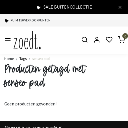
SALE BUITENCOLLECTIE
RUIM 150 VERKOOPPUNTEN
SPAARPUNTEN BIJ ELKE AANKOOP
0
SNELLE LEVERING
Home
Tags
senseo pad
Producten getagd met
senseo pad
Geen producten gevonden!