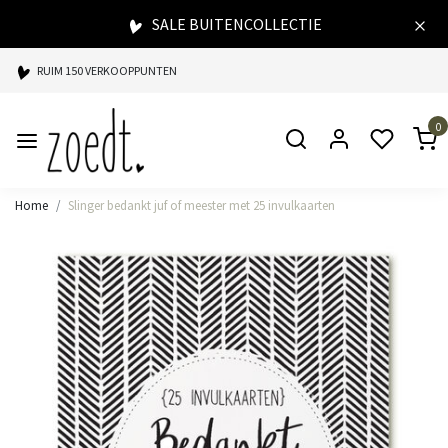
SALE BUITENCOLLECTIE
RUIM 150 VERKOOPPUNTEN
SPAARPUNTEN BIJ ELKE AANKOOP
0
SNELLE LEVERING
Home
Slinger bedankt juf of meester met 25 invulkaarten