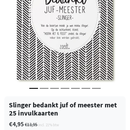
Vorige
Volge
Slinger bedankt juf of meester met
25 invulkaarten
€4,95
€13,95
incl. 21% btw