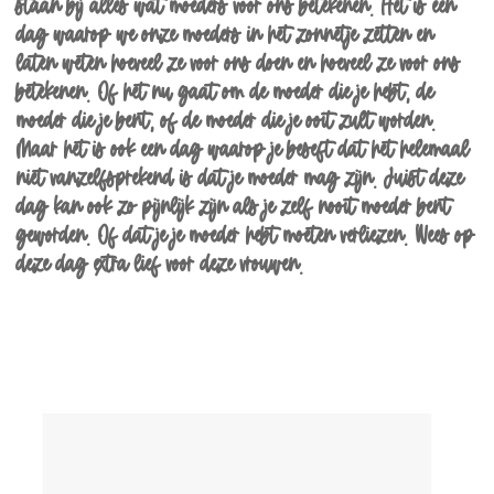
staan bij alles wat moeders voor ons betekenen. Het is een
dag waarop we onze moeders in het zonnetje zetten en
laten weten hoeveel ze voor ons doen en hoeveel ze voor ons
betekenen. Of het nu gaat om de moeder die je hebt, de
moeder die je bent, of de moeder die je ooit zult worden.
Maar het is ook een dag waarop je beseft dat het helemaal
niet vanzelfsprekend is dat je moeder mag zijn. Juist deze
dag kan ook zo pijnlijk zijn als je zelf nooit moeder bent
geworden. Of dat je je moeder hebt moeten verliezen. Wees op
deze dag extra lief voor deze vrouwen.