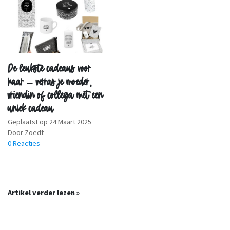
De leukste cadeaus voor
haar – verras je moeder,
vriendin of collega met een
uniek cadeau
Geplaatst op
24 Maart 2025
Door Zoedt
0 Reacties
Artikel verder lezen »