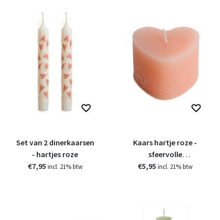
Set van 2 dinerkaarsen
Kaars hartje roze -
- hartjes roze
sfeervolle
€7,95
€5,95
decoratiekaars
incl. 21% btw
incl. 21% btw