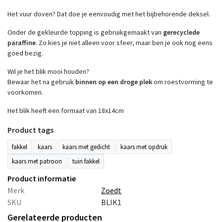
Het vuur doven? Dat doe je eenvoudig met het bijbehorende deksel.
Onder de gekleurde topping is gebruikgemaakt van
gerecyclede
paraffine
. Zo kies je niet alleen voor sfeer, maar ben je ook nog eens
goed bezig.
Wil je het blik mooi houden?
Bewaar het na gebruik
binnen op een droge plek
om roestvorming te
voorkomen.
Het blik heeft een formaat van 18x14cm
Product tags
fakkel
kaars
kaars met gedicht
kaars met opdruk
kaars met patroon
tuin fakkel
Product informatie
Merk
Zoedt
SKU
BLIK1
Gerelateerde producten