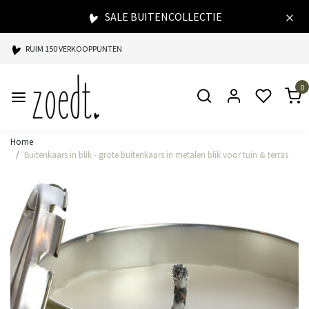
SALE BUITENCOLLECTIE
RUIM 150 VERKOOPPUNTEN
SPAARPUNTEN BIJ ELKE AANKOOP
0
SNELLE LEVERING
Home
Buitenkaars in blik - grote buitenkaars in metalen blik voor tuin & terras