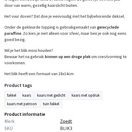
door van warm, gezellig kaarslicht buiten.
Het vuur doven? Dat doe je eenvoudig met het bijbehorende deksel.
Onder de gekleurde topping is gebruikgemaakt van
gerecyclede
paraffine
. Zo kies je niet alleen voor sfeer, maar ben je ook nog eens
goed bezig.
Wil je het blik mooi houden?
Bewaar het na gebruik
binnen op een droge plek
om roestvorming te
voorkomen.
Het blik heeft een formaat van 18x14cm
Product tags
fakkel
kaars
kaars met gedicht
kaars met opdruk
kaars met patroon
tuin fakkel
Product informatie
Merk
Zoedt
SKU
BLIK3