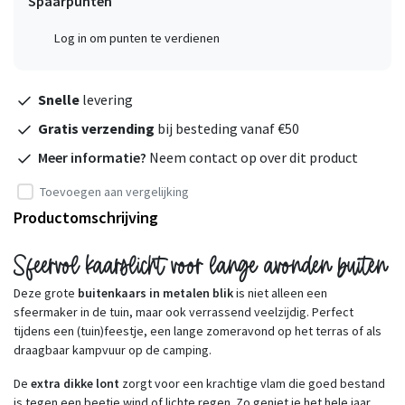
Spaarpunten
Log in om punten te verdienen
Snelle
levering
Gratis verzending
bij besteding vanaf €50
Meer informatie?
Neem contact op over dit product
Toevoegen aan vergelijking
Productomschrijving
Sfeervol kaarslicht voor lange avonden buiten
Deze grote
buitenkaars in metalen blik
is niet alleen een
sfeermaker in de tuin, maar ook verrassend veelzijdig. Perfect
tijdens een (tuin)feestje, een lange zomeravond op het terras of als
draagbaar kampvuur op de camping.
De
extra dikke lont
zorgt voor een krachtige vlam die goed bestand
is tegen een beetje wind of lichte regen. Zo geniet je het hele jaar