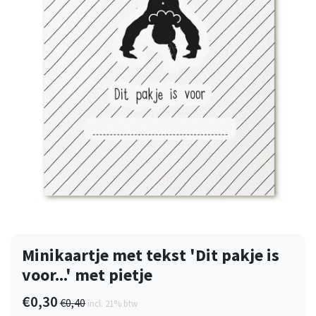
Minikaartje met tekst 'Dit pakje is
voor...' met pietje
€0,30
€0,40
incl. 21% btw