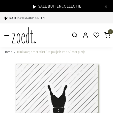
SALE BUITENCOLLECTIE
RUIM 150 VERKOOPPUNTEN
SPAARPUNTEN BIJ ELKE AANKOOP
0
SNELLE LEVERING
Home
Minikaartje met tekst 'Dit pakje is voor...' met pietje