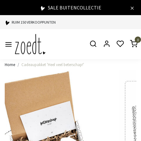
SALE BUITENCOLLECTIE
RUIM 150 VERKOOPPUNTEN
SPAARPUNTEN BIJ ELKE AANKOOP
0
SNELLE LEVERING
Home
Cadeaupakket 'Heel veel beterschap!'