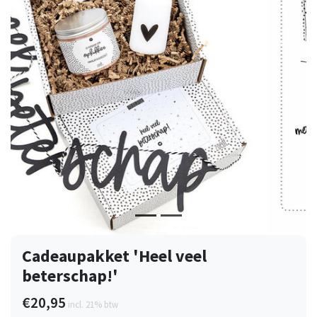
Vorige
Volge
Cadeaupakket 'Heel veel
beterschap!'
€20,95
incl. 21% btw