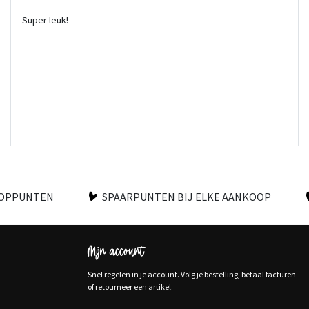
Super leuk!
OOPPUNTEN
SPAARPUNTEN BIJ ELKE AANKOOP
Mijn account
Snel regelen in je account. Volg je bestelling, betaal facturen
of retourneer een artikel.