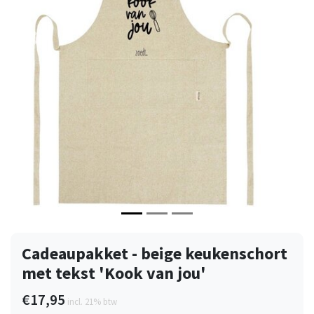
Vorige
Volge
Cadeaupakket - beige keukenschort
met tekst 'Kook van jou'
€17,95
incl. 21% btw