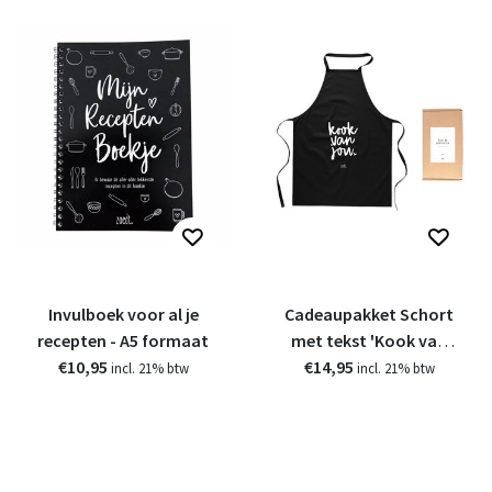
Invulboek voor al je
Cadeaupakket Schort
recepten - A5 formaat
met tekst 'Kook van
€10,95
€14,95
jou'
incl. 21% btw
incl. 21% btw