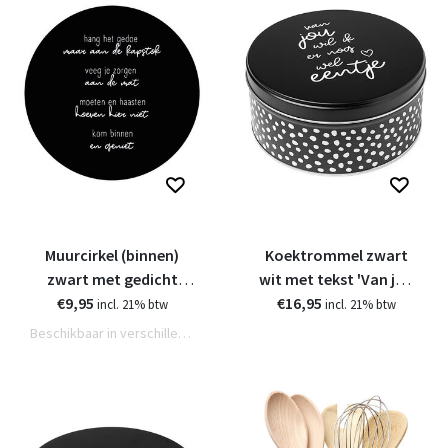
Muurcirkel (binnen)
Koektrommel zwart
zwart met gedicht
wit met tekst 'Van jou
'Kom binnen en geniet'
€9,95
wil ik er nog wel eentje'
€16,95
incl. 21% btw
incl. 21% btw
- 3 formaten
Beschikbaar in verschillende varianten