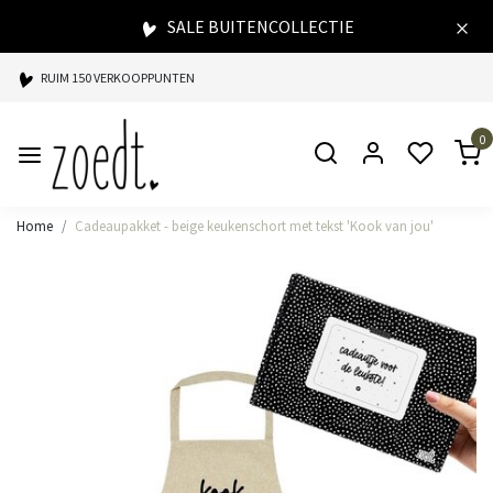
SALE BUITENCOLLECTIE
RUIM 150 VERKOOPPUNTEN
SPAARPUNTEN BIJ ELKE AANKOOP
0
SNELLE LEVERING
Home
Cadeaupakket - beige keukenschort met tekst 'Kook van jou'