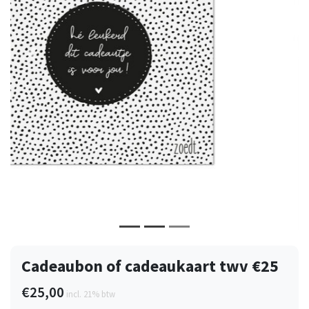
Vorige
Volge
Cadeaubon of cadeaukaart twv €25
€25,00
incl. 21% btw