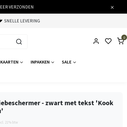
WEER VERZONDEN
SNELLE LEVERING
0
KAARTEN
INPAKKEN
SALE
iebeschermer - zwart met tekst 'Kook
u'
ncl. 21% btw