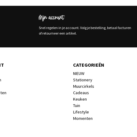
Mijn account
Snel regelen in je account. Volg je bestelling, betaal facturen
of retourneer een artikel.
NT
CATEGORIEËN
NIEUW
n
Stationery
Muurcirkels
cten
Cadeaus
Keuken
Tuin
Lifestyle
Momenten