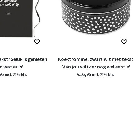
kst 'Geluk is genieten
Koektrommel zwart wit met tekst
n wat er is'
'Van jou wil ik er nog wel eentje'
95
€16,95
incl. 21% btw
incl. 21% btw