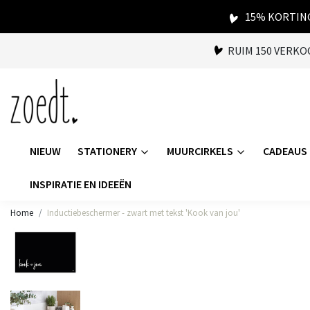
15% KORTING
RUIM 150 VERK
NIEUW
STATIONERY
MUURCIRKELS
CADEAUS
INSPIRATIE EN IDEEËN
Home
Inductiebeschermer - zwart met tekst 'Kook van jou'