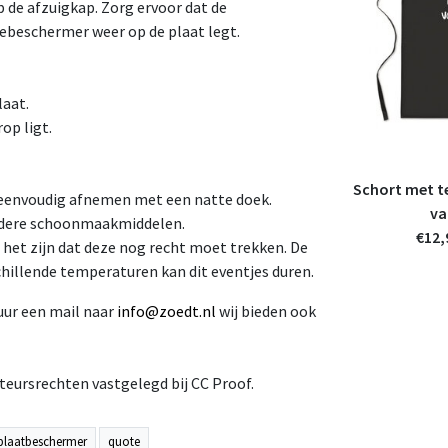
p de afzuigkap. Zorg ervoor dat de
iebeschermer weer op de plaat legt.
laat.
op ligt.
t 'Ik
Inductiebeschermer - zwart met
Schort met te
eenvoudig afnemen met een natte doek.
'
tekst 'Geluk is genieten van wat er
va
andere schoonmaakmiddelen.
€39,95
is'
€12,
incl. 21% btw
 het zijn dat deze nog recht moet trekken. De
Beschikbaar in verschillende varianten
illende temperaturen kan dit eventjes duren.
uur een mail naar
info@zoedt.nl
wij bieden ook
teursrechten vastgelegd bij CC Proof.
eplaatbeschermer
quote