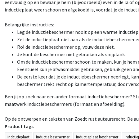
eenvoudig op en bewaar je hem (bijvoorbeeld) even in de la of o
inductieplaat weer schoon en afgekoeld is, voordat je de induct
Belangrijke instructies:
Leg de inductiebeschermer nooit op een warme inductiep
Zet de inductieplaat niet aan als de inductiebeschermer er
E
Rol de inductiebeschermer op, vouw deze niet.
Je kunt de beschermer niet gebruiken als snijplank.
ex tegeltje boogvorm - beige
Forex tegeltje - wit met teks
Om de inductiebeschermer schoon te maken, kun je hem 
met tekst Geniet
weet niet waar je bent...
Eventueel kun je afwasmiddel gebruiken, gebruik geen 
€3,95
€5,95
€8,95
incl. 21% btw
incl. 21% btw
De eerste keer dat je de inductiebeschermer neerlegt, kan
beschermer trekt recht op kamertemperatuur, door versch
Ben jij op zoek naar een ander formaat inductiebeschermer? St
maatwerk inductiebeschermers (formaat en afbeelding).
Op de ontwerpen en teksten van Zoedt rust auteursrecht. De au
Product tags
indcutieplaat
inductie beschermer
inductieplaat beschermer
inducti