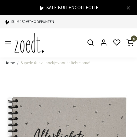
SALE BUITENCOLLECTIE
RUIM 150 VERKOOPPUNTEN
SPAARPUNTEN BIJ ELKE AANKOOP
0
SNELLE LEVERING
Home
Superleuk invulboekje voor de liefste oma!