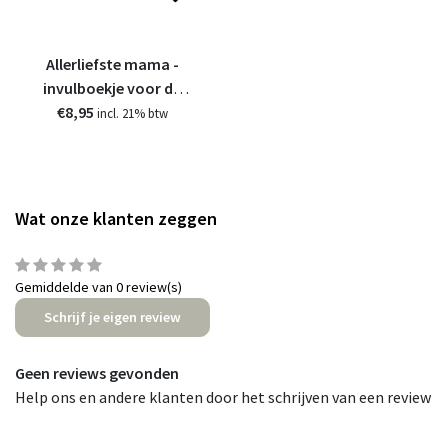
Allerliefste mama -
invulboekje voor de
€8,95
liefste moeder
incl. 21% btw
Wat onze klanten zeggen
Gemiddelde van 0 review(s)
Schrijf je eigen review
Geen reviews gevonden
Help ons en andere klanten door het schrijven van een review