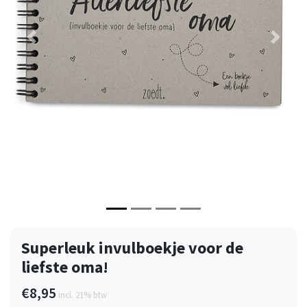
Vorige
Volge
Superleuk invulboekje voor de
liefste oma!
€8,95
incl. 21% btw