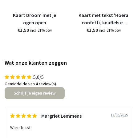
Kaart Droom met je
Kaart met tekst 'Hoera
ogen open
confetti, knuffels en
€1,50
€1,50
kusjes voor jou'
incl. 21% btw
incl. 21% btw
Wat onze klanten zeggen
5,0/5
Gemiddelde van 4 review(s)
Schrijf je eigen review
13/06/2025
Margriet Lemmens
Ware tekst