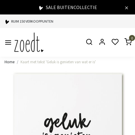
SALE BUITENCOLLECTIE
RUIM 150 VERKOOPPUNTEN
SPAARPUNTEN BIJ ELKE AANKOOP
0
SNELLE LEVERING
Home
Kaart met tekst 'Geluk is genieten van wat er is'