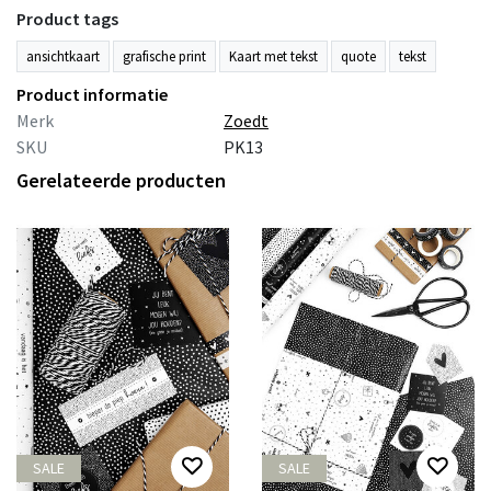
Product tags
ansichtkaart
grafische print
Kaart met tekst
quote
tekst
Product informatie
Merk
Zoedt
SKU
PK13
Gerelateerde producten
SALE
SALE