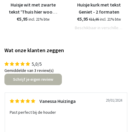
Huisje wit met zwarte
Huisje kurk met tekst
tekst 'Thuis hier woont
Geniet - 2 formaten
ons geluk' - 11cm
€5,95
€5,95
incl. 21% btw
€11,95
incl. 21% btw
Beschikbaar in verschillende varianten
Wat onze klanten zeggen
5,0/5
Gemiddelde van 3 review(s)
Schrijf je eigen review
29/01/2024
Vanessa Huizinga
Past perfect bij de houder