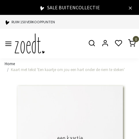
SALE BUITENCOLLECTIE
RUIM 150 VERKOOPPUNTEN
SPAARPUNTEN BIJ ELKE AANKOOP
0
SNELLE LEVERING
Home
Kaart met tekst 'Een kaartje om jou een hart onder de riem te steken'