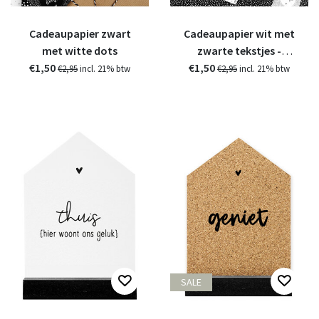
Cadeaupapier zwart
Cadeaupapier wit met
met witte dots
zwarte tekstjes -
€1,50
€1,50
verjaardag
€2,95
incl. 21% btw
€2,95
incl. 21% btw
SALE