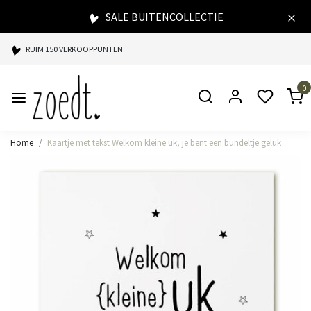
SALE BUITENCOLLECTIE
RUIM 150 VERKOOPPUNTEN
SPAARPUNTEN BIJ ELKE AANKOOP
0
SNELLE LEVERING
Home
Kaartje met tekst Welkom kleine uk, je bent een bundeltje geluk