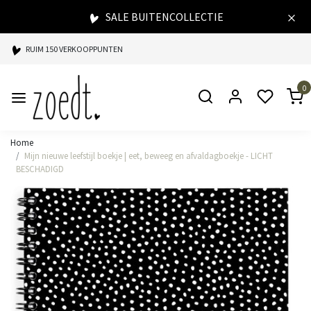
SALE BUITENCOLLECTIE
RUIM 150 VERKOOPPUNTEN
SPAARPUNTEN BIJ ELKE AANKOOP
0
SNELLE LEVERING
Home
Mijn nieuwe leefstijl boekje | eet, beweeg en afvaldagboekje - LICHT
BESCHADIGD