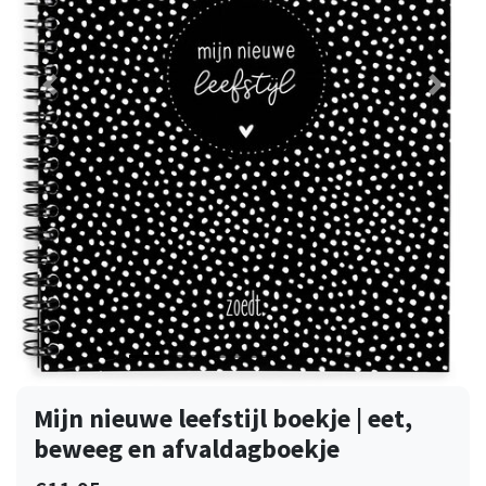
Vorige
Volge
Mijn nieuwe leefstijl boekje | eet,
beweeg en afvaldagboekje