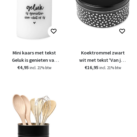
Mini kaars met tekst
Koektrommel zwart
Geluk is genieten van
wit met tekst 'Van jou
€4,95
wat er is
wil ik er nog wel eentje'
€16,95
incl. 21% btw
incl. 21% btw