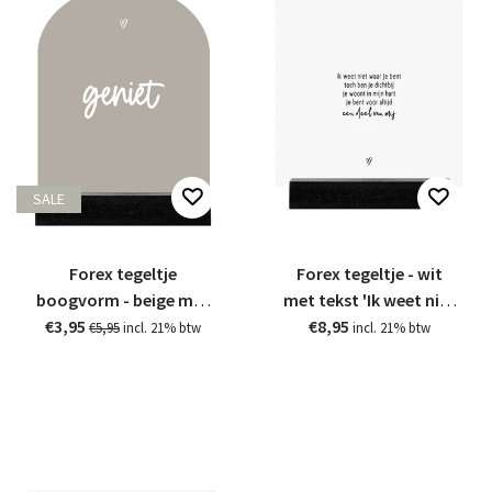
SALE
Forex tegeltje
Forex tegeltje - wit
boogvorm - beige met
met tekst 'Ik weet niet
€3,95
tekst Geniet
€8,95
waar je bent...'
€5,95
incl. 21% btw
incl. 21% btw