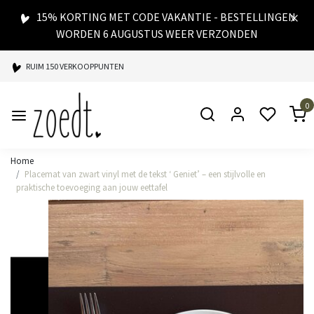
15% KORTING MET CODE VAKANTIE - BESTELLINGEN
WORDEN 6 AUGUSTUS WEER VERZONDEN
RUIM 150 VERKOOPPUNTEN
SPAARPUNTEN BIJ ELKE AANKOOP
0
SNELLE LEVERING
Home
Placemat van zwart vinyl met de tekst ‘ Geniet’ – een stijlvolle en
praktische toevoeging aan jouw eettafel