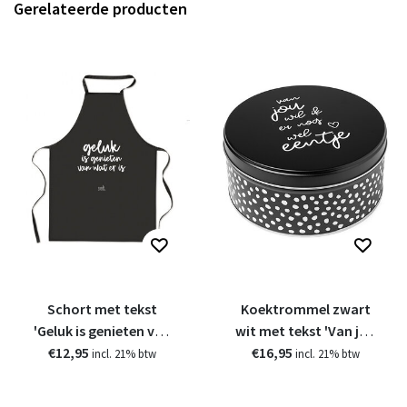
Gerelateerde producten
Schort met tekst
Koektrommel zwart
'Geluk is genieten van
wit met tekst 'Van jou
€12,95
wat er is'
wil ik er nog wel eentje'
€16,95
incl. 21% btw
incl. 21% btw