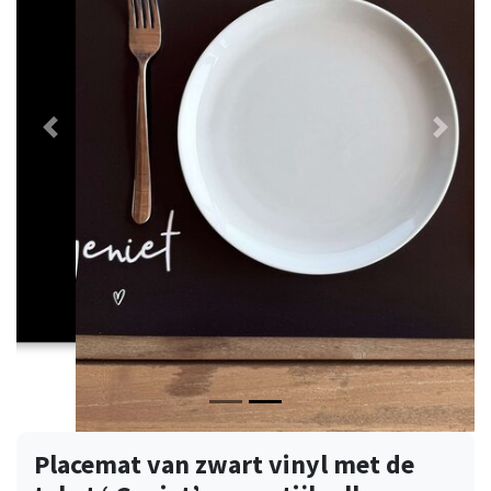
Vorige
Volge
Placemat van zwart vinyl met de