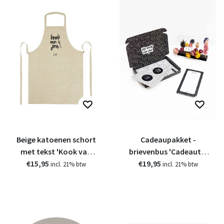
Beige katoenen schort
Cadeaupakket -
met tekst 'Kook van
brievenbus 'Cadeautje
jou' - van gerycled
€15,95
€19,95
voor de leukste
incl. 21% btw
incl. 21% btw
materiaal
collega!'