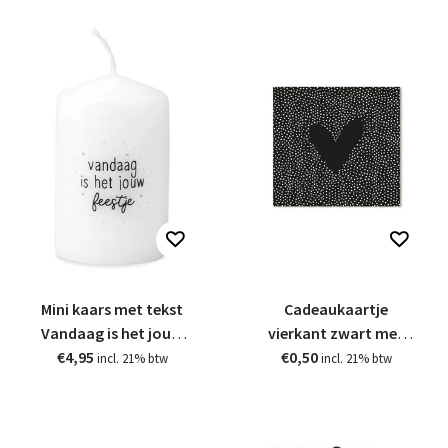
Mini kaars met tekst
Cadeaukaartje
Vandaag is het jouw
vierkant zwart met
€4,95
feestje
€0,50
hartje
incl. 21% btw
incl. 21% btw