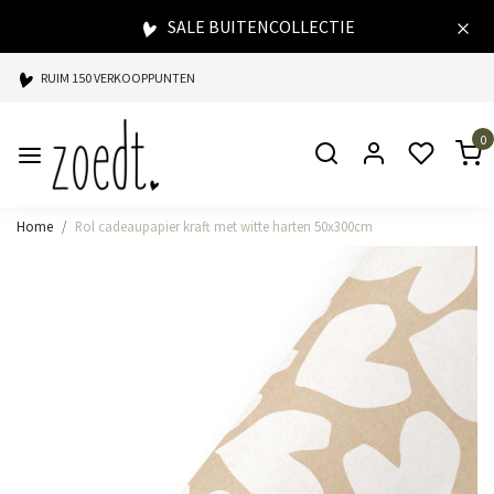
SALE BUITENCOLLECTIE
RUIM 150 VERKOOPPUNTEN
SPAARPUNTEN BIJ ELKE AANKOOP
0
SNELLE LEVERING
Home
Rol cadeaupapier kraft met witte harten 50x300cm