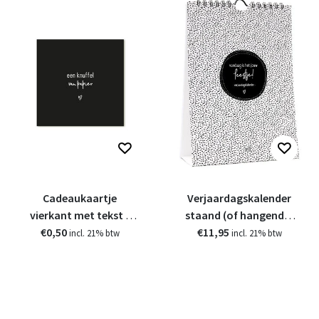
Cadeaukaartje
Verjaardagskalender
vierkant met tekst -
staand (of hangend) -
Een knuffel van papier
€0,50
Vandaag is het jouw
€11,95
incl. 21% btw
incl. 21% btw
feestje!