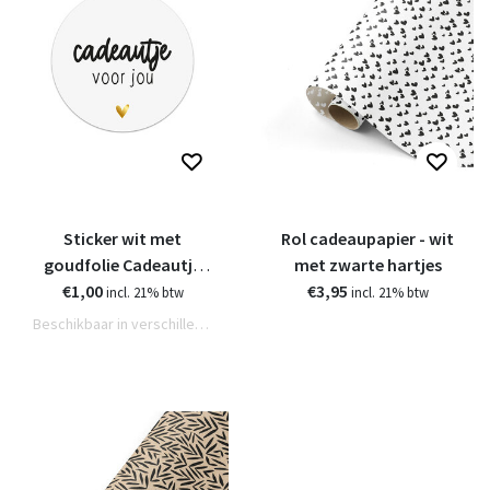
Sticker wit met
Rol cadeaupapier - wit
goudfolie Cadeautje
met zwarte hartjes
voor jou | 5 stuks |
€1,00
€3,95
incl. 21% btw
incl. 21% btw
4,5cm
Beschikbaar in verschillende varianten