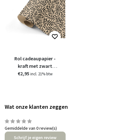
Rol cadeaupapier -
kraft met zwart
€2,95
patroon
incl. 21% btw
Wat onze klanten zeggen
Gemiddelde van 0 review(s)
Schrijf je eigen review