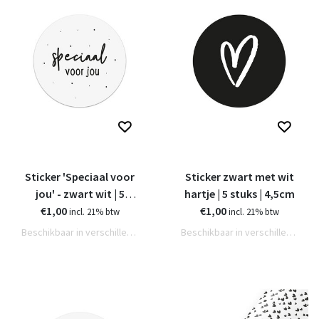
Sticker 'Speciaal voor
Sticker zwart met wit
jou' - zwart wit | 5
hartje | 5 stuks | 4,5cm
€1,00
stuks | 4,5cm
€1,00
incl. 21% btw
incl. 21% btw
Beschikbaar in verschillende varianten
Beschikbaar in verschillende varianten