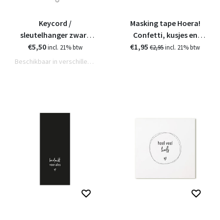
Keycord /
Masking tape Hoera!
sleutelhanger zwart
Confetti, kusjes en
€5,50
wit met tekst
€1,95
knuffels voor jou
incl. 21% btw
€2,95
incl. 21% btw
Beschikbaar in verschillende varianten