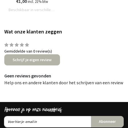
wit | 5 stuks | 4,5cm
€1,00
incl. 21% btw
Beschikbaar in verschillende varianten
Wat onze klanten zeggen
Gemiddelde van 0 review(s)
Schrijf je eigen review
Geen reviews gevonden
Help ons en andere klanten door het schrijven van een review
Abonneer je op onze nieuwsbrief
Abonneer