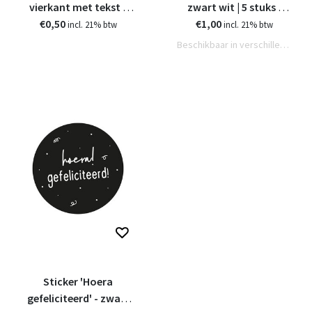
vierkant met tekst -
zwart wit | 5 stuks |
Een knuffel van papier
€0,50
€1,00
4,5cm
incl. 21% btw
incl. 21% btw
Beschikbaar in verschillende varianten
Sticker 'Hoera
gefeliciteerd' - zwart