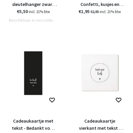
sleutelhanger zwart
Confetti, kusjes en
€5,50
wit met tekst
€1,95
knuffels voor jou
incl. 21% btw
€2,95
incl. 21% btw
Beschikbaar in verschillende varianten
Cadeaukaartje met
Cadeaukaartje
tekst - Bedankt voor
vierkant met tekst -