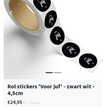
Vorige
Volge
Rol stickers 'Voor juf' - zwart wit -
4,5cm
€24,95
incl. 21% btw