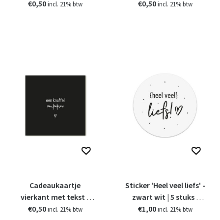
€0,50
alles
€0,50
Heel veel liefs
incl. 21% btw
incl. 21% btw
Cadeaukaartje
Sticker 'Heel veel liefs' -
vierkant met tekst -
zwart wit | 5 stuks |
Een knuffel van papier
€0,50
€1,00
4,5cm
incl. 21% btw
incl. 21% btw