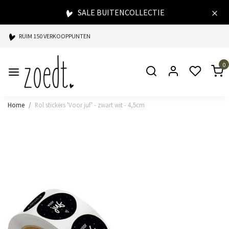
SALE BUITENCOLLECTIE
RUIM 150 VERKOOPPUNTEN
SPAARPUNTEN BIJ ELKE AANKOOP
0
SNELLE LEVERING
Home
Rol stickers 'Voor juf' - zwart wit - 4,5cm