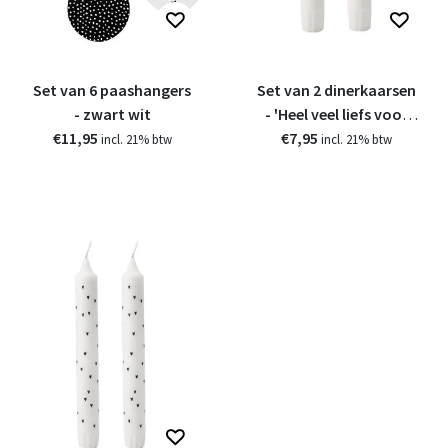
Set van 6 paashangers
Set van 2 dinerkaarsen
- zwart wit
- 'Heel veel liefs voor
€11,95
€7,95
jou'
incl. 21% btw
incl. 21% btw