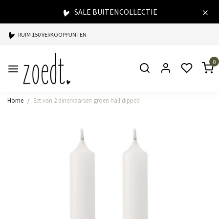
SALE BUITENCOLLECTIE
RUIM 150 VERKOOPPUNTEN
SPAARPUNTEN BIJ ELKE AANKOOP
0
SNELLE LEVERING
Home
Set van 2 dinerkaarsen groen half dipped