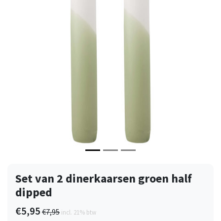
Vorige
Volge
Set van 2 dinerkaarsen groen half
dipped
€5,95
€7,95
incl. 21% btw