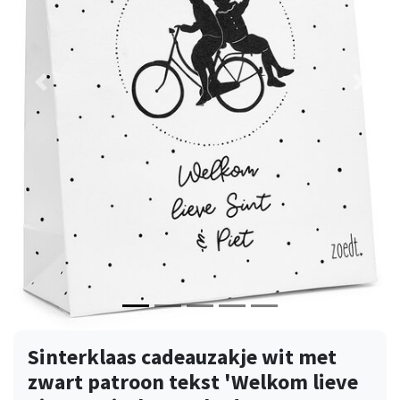
Vorige
Volge
Sinterklaas cadeauzakje wit met
zwart patroon tekst 'Welkom lieve