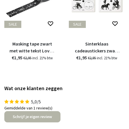
SALE
SALE
Masking tape zwart
Sinterklaas
met witte tekst Lovely
cadeaustickers zwart
€1,95
things inside
€1,95
wit
€2,95
incl. 21% btw
€2,95
incl. 21% btw
Wat onze klanten zeggen
5,0/5
Gemiddelde van 1 review(s)
Schrijf je eigen review