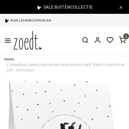
SALE BUITENCOLLECTIE
RUIM 150 VERKOOPPUNTEN
SPAARPUNTEN BIJ ELKE AANKOOP
0
SNELLE LEVERING
Home
Sinterklaas cadeauzakje wit met zwart patroon tekst 'Welkom lieve Sint en
piet' - met bodem