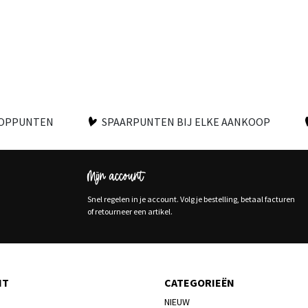
OOPPUNTEN
SPAARPUNTEN BIJ ELKE AANKOOP
Mijn account
Snel regelen in je account. Volg je bestelling, betaal facturen
of retourneer een artikel.
NT
CATEGORIEËN
NIEUW