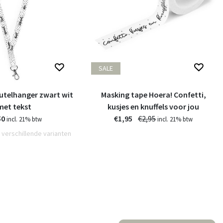
SALE
eutelhanger zwart wit
Masking tape Hoera! Confetti,
met tekst
kusjes en knuffels voor jou
50
€1,95
€2,95
incl. 21% btw
incl. 21% btw
 verschillende varianten