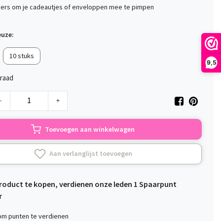
ers om je cadeautjes of enveloppen mee te pimpen
euze:
10 stuks
9,5
raad
-
+
Toevoegen aan winkelwagen
Aan verlanglijst toevoegen
product te kopen, verdienen onze leden
1
Spaarpunt
r
 om punten te verdienen