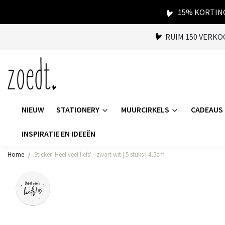
15% KORTING
RUIM 150 VERK
NIEUW
STATIONERY
MUURCIRKELS
CADEAUS
INSPIRATIE EN IDEEËN
Home
Sticker 'Heel veel liefs' - zwart wit | 5 stuks | 4,5cm