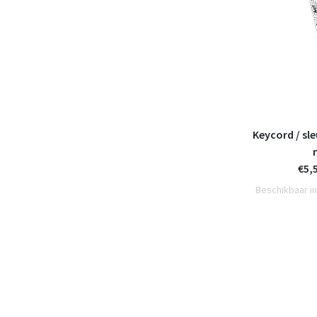
Keycord / sl
€5,
Beschikbaar in