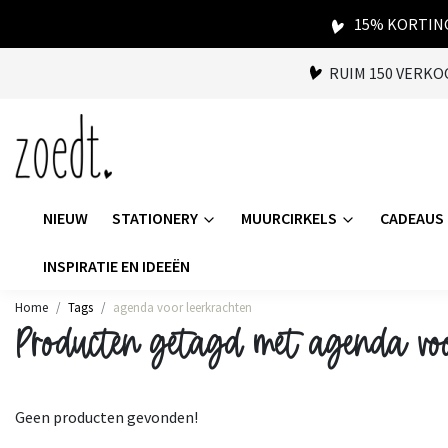
15% KORTING
RUIM 150 VERK
NIEUW
STATIONERY
MUURCIRKELS
CADEAUS
INSPIRATIE EN IDEEËN
Home
Tags
agenda voor leerkrachten
Producten getagd met agenda voo
Geen producten gevonden!