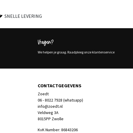
SNELLE LEVERING
Vragen?
We helpen je graag. Raadpleeg onze klantenservice
CONTACTGEGEVENS
Zoedt
06 - 8022 7928 (whatsapp)
info@zoedt.nl
Veldweg 3A
8015PP Zwolle
KvK Number: 86843206