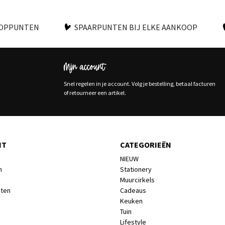
OOPPUNTEN
SPAARPUNTEN BIJ ELKE AANKOOP
Mijn account
Snel regelen in je account. Volg je bestelling, betaal facturen
of retourneer een artikel.
NT
CATEGORIEËN
NIEUW
n
Stationery
Muurcirkels
cten
Cadeaus
Keuken
Tuin
Lifestyle