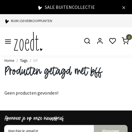
SALE BUITENCOLLECTIE
RUIM 150 VERKOOPPUNTEN
SPAARPUNTEN BIJ ELKE AANKOOP
0
SNELLE LEVERING
Home
Tags
bff
Producten getagd met bff
Geen producten gevonden!
Abonneer je op onze nieuwsbrief
Abonneer