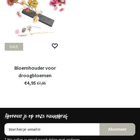
SALE
Bloemhouder voor
droogbloemen
€4,95
€7,95
Abonneer je op onze nieuwsbrief
Abonneer
* We zullen je email nooit delen met anderen