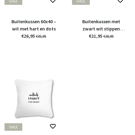
SALE
SALE
Buitenkussen 60x40 –
Buitenkussen met
wit met hart en dots
zwart wit stippen
€26,95
€21,95
patroon –
€35,95
€28,95
Waterafstotend
tuinkussen 50x30cm
SALE