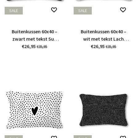
SALE
SALE
Buitenkussen 60x40 –
Buitenkussen 60x40 –
zwart met tekst Sun
wit met tekst Lach
€26,95
Relax BBQ
Straal Geniet
€26,95
€35,95
€35,95