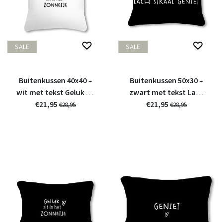
SALE
SALE
Buitenkussen 40x40 –
Buitenkussen 50x30 –
wit met tekst Geluk zit
zwart met tekst Lach
in het zonnetje
€21,95
Straal Geniet
€21,95
€28,95
€28,95