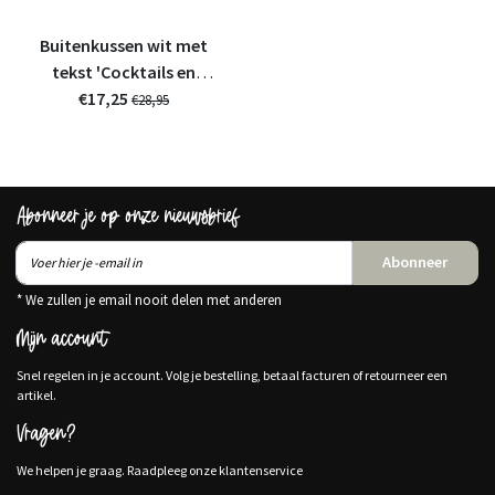
Buitenkussen wit met
tekst 'Cocktails en
kusjes in het zonnetje'
€17,25
€28,95
– Waterafstotend
tuinkussen 40x40cm
Abonneer je op onze nieuwsbrief
Abonneer
* We zullen je email nooit delen met anderen
Mijn account
Snel regelen in je account. Volg je bestelling, betaal facturen of retourneer een
artikel.
Vragen?
We helpen je graag. Raadpleeg onze klantenservice