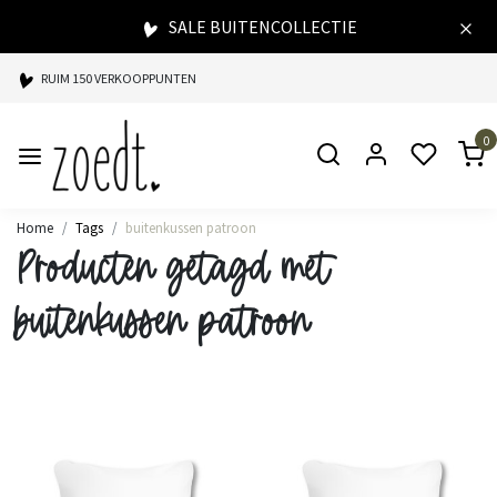
SALE BUITENCOLLECTIE
RUIM 150 VERKOOPPUNTEN
SPAARPUNTEN BIJ ELKE AANKOOP
0
SNELLE LEVERING
Home
Tags
buitenkussen patroon
Producten getagd met
buitenkussen patroon