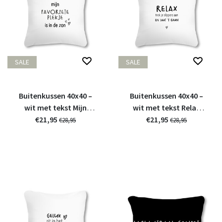
SALE
SALE
Buitenkussen 40x40 –
Buitenkussen 40x40 –
wit met tekst Mijn
wit met tekst Relax
favoriete plekje is in de
€21,95
trek je slippers aan en
€21,95
€28,95
€28,95
zon
laat 't gaan