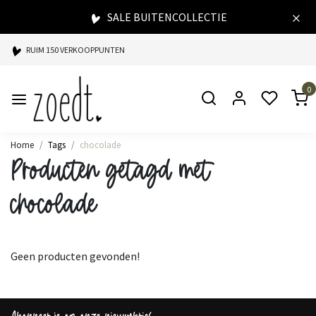
SALE BUITENCOLLECTIE
RUIM 150 VERKOOPPUNTEN
SPAARPUNTEN BIJ ELKE AANKOOP
0
SNELLE LEVERING
Home
Tags
chocolade
Producten getagd met
chocolade
Geen producten gevonden!