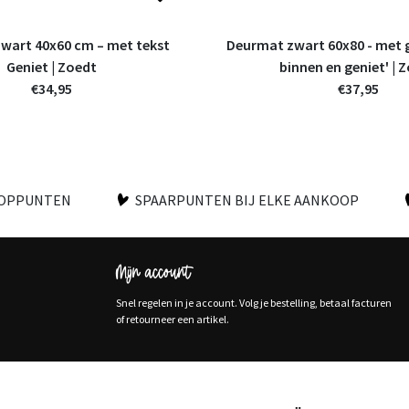
wart 40x60 cm – met tekst
Deurmat zwart 60x80 - met 
Geniet | Zoedt
binnen en geniet' | 
€34,95
€37,95
OOPPUNTEN
SPAARPUNTEN BIJ ELKE AANKOOP
Mijn account
Snel regelen in je account. Volg je bestelling, betaal facturen
of retourneer een artikel.