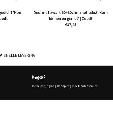
gedicht 'Kom
Deurmat zwart 60x80cm - met tekst 'Kom
Zoedt
binnen en geniet' | Zoedt
€37,95
SNELLE LEVERING
Vragen?
We helpen je graag. Raadpleeg onze klantenservice