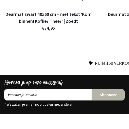
Deurmat zwart 40x60 cm – met tekst 'Kom
Deurmat z
binnen! Koffie? Thee?' | Zoedt
€34,95
RUIM 150 VERK
Abonneer je op onze nieuwsbrief
Abonneer
* We zullen je email nooit delen met anderen