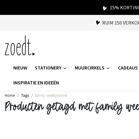
15% KORTING
RUIM 150 VERK
NIEUW
STATIONERY
MUURCIRKELS
CADEAUS
INSPIRATIE EN IDEEËN
Home
Tags
family weekplanner
Producten getagd met family we