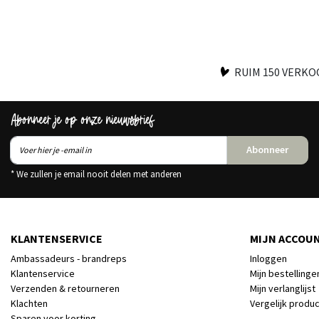
RUIM 150 VERK
Abonneer je op onze nieuwsbrief
Abonneer
* We zullen je email nooit delen met anderen
KLANTENSERVICE
MIJN ACCOU
Ambassadeurs - brandreps
Inloggen
Klantenservice
Mijn bestellinge
Verzenden & retourneren
Mijn verlanglijst
Klachten
Vergelijk produ
Sparen voor korting