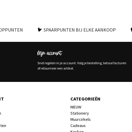
OOPPUNTEN
SPAARPUNTEN BIJ ELKE AANKOOP
Mijn account
Snel regelen in je account. Volg je bestelling, betaal facturen
of retourneer een artikel.
NT
CATEGORIEËN
NIEUW
n
Stationery
Muurcirkels
cten
Cadeaus
Keuken