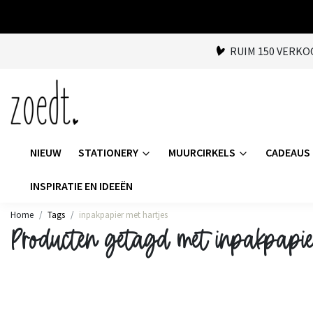
RUIM 150 VERK
NIEUW
STATIONERY
MUURCIRKELS
CADEAUS
INSPIRATIE EN IDEEËN
Home
Tags
inpakpapier met hartjes
Producten getagd met inpakpapie