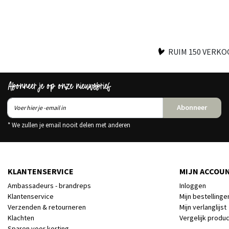
RUIM 150 VERK
Abonneer je op onze nieuwsbrief
Abonneer
* We zullen je email nooit delen met anderen
KLANTENSERVICE
MIJN ACCOU
Ambassadeurs - brandreps
Inloggen
Klantenservice
Mijn bestellinge
Verzenden & retourneren
Mijn verlanglijst
Klachten
Vergelijk produ
Sparen voor korting