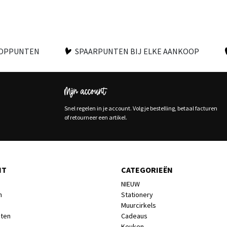
OOPPUNTEN
SPAARPUNTEN BIJ ELKE AANKOOP
Mijn account
Snel regelen in je account. Volg je bestelling, betaal facturen
of retourneer een artikel.
NT
CATEGORIEËN
NIEUW
n
Stationery
Muurcirkels
cten
Cadeaus
Keuken