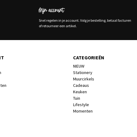
Mijn account
Snel regelen in je account. Volg je bestelling, betaal facturen
of retourneer een artikel.
NT
CATEGORIEËN
NIEUW
n
Stationery
Muurcirkels
cten
Cadeaus
Keuken
Tuin
Lifestyle
Momenten