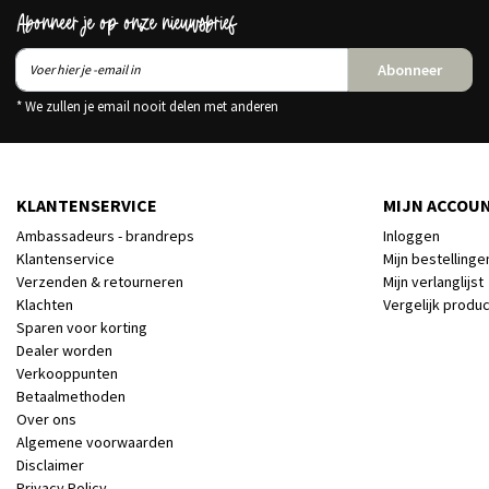
Abonneer je op onze nieuwsbrief
Abonneer
* We zullen je email nooit delen met anderen
KLANTENSERVICE
MIJN ACCOU
Ambassadeurs - brandreps
Inloggen
Klantenservice
Mijn bestellinge
Verzenden & retourneren
Mijn verlanglijst
Klachten
Vergelijk produ
Sparen voor korting
Dealer worden
Verkooppunten
Betaalmethoden
Over ons
Algemene voorwaarden
Disclaimer
Privacy Policy