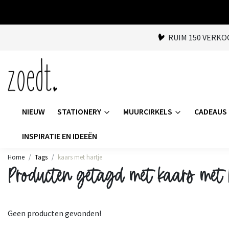
RUIM 150 VERK
NIEUW
STATIONERY
MUURCIRKELS
CADEAUS
INSPIRATIE EN IDEEËN
Home
Tags
kaars met hartje
Producten getagd met kaars met 
Geen producten gevonden!