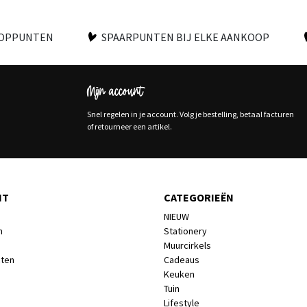
OOPPUNTEN
SPAARPUNTEN BIJ ELKE AANKOOP
Mijn account
Snel regelen in je account. Volg je bestelling, betaal facturen
of retourneer een artikel.
NT
CATEGORIEËN
NIEUW
n
Stationery
Muurcirkels
cten
Cadeaus
Keuken
Tuin
Lifestyle