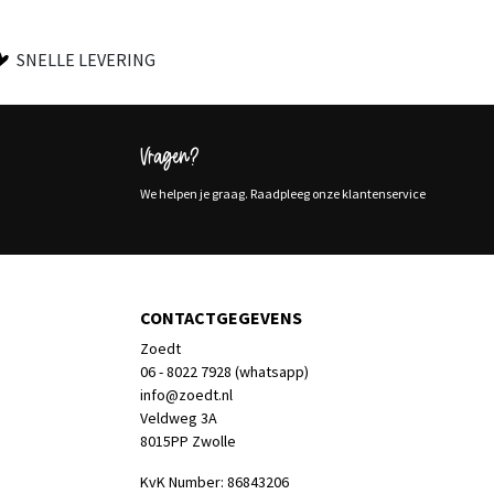
SNELLE LEVERING
Vragen?
We helpen je graag. Raadpleeg onze klantenservice
CONTACTGEGEVENS
Zoedt
06 - 8022 7928 (whatsapp)
info@zoedt.nl
Veldweg 3A
8015PP Zwolle
KvK Number: 86843206