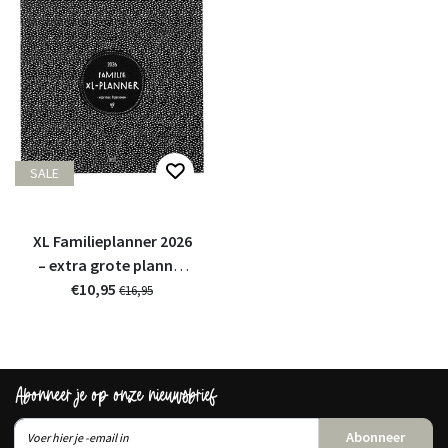
SALE
XL Familieplanner 2026
– extra grote planner
voor gezinnen
€10,95
€16,95
Abonneer je op onze nieuwsbrief
Abonneer