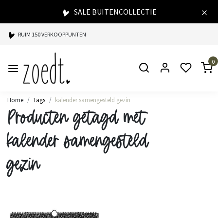
SALE BUITENCOLLECTIE
RUIM 150 VERKOOPPUNTEN
SPAARPUNTEN BIJ ELKE AANKOOP
0
SNELLE LEVERING
Home
Tags
kalender samengesteld gezin
Producten getagd met
kalender samengesteld
gezin