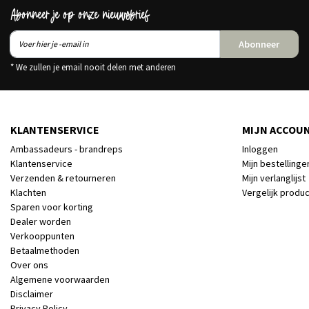
Abonneer je op onze nieuwsbrief
Abonneer
* We zullen je email nooit delen met anderen
KLANTENSERVICE
MIJN ACCOU
Ambassadeurs - brandreps
Inloggen
Klantenservice
Mijn bestellinge
Verzenden & retourneren
Mijn verlanglijst
Klachten
Vergelijk produ
Sparen voor korting
Dealer worden
Verkooppunten
Betaalmethoden
Over ons
Algemene voorwaarden
Disclaimer
Privacy Policy