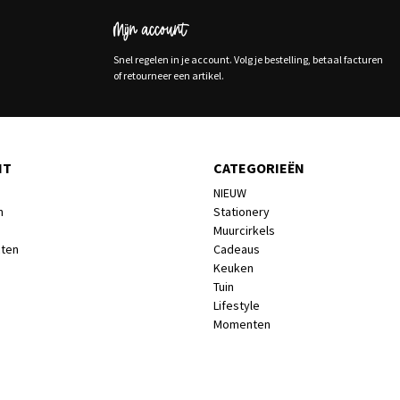
Mijn account
Snel regelen in je account. Volg je bestelling, betaal facturen
of retourneer een artikel.
NT
CATEGORIEËN
NIEUW
n
Stationery
Muurcirkels
cten
Cadeaus
Keuken
Tuin
Lifestyle
Momenten