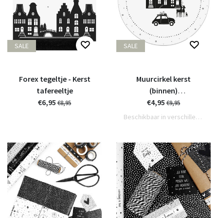
SALE
SALE
Forex tegeltje - Kerst
Muurcirkel kerst
tafereeltje
(binnen)
€6,95
kersttafereeltje - 20cm
€4,95
€8,95
€9,95
Beschikbaar in verschillende varianten