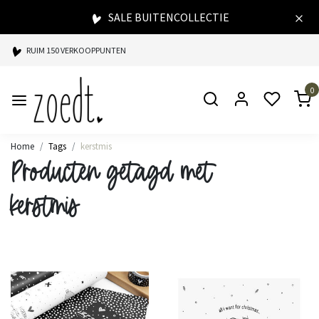
SALE BUITENCOLLECTIE
RUIM 150 VERKOOPPUNTEN
SPAARPUNTEN BIJ ELKE AANKOOP
0
SNELLE LEVERING
Home
Tags
kerstmis
Producten getagd met
kerstmis