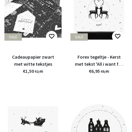
SALE
SALE
Cadeaupapier zwart
Forex tegeltje - Kerst
met witte tekstjes
met tekst 'All i want for
€1,50
christmas is you!'
€6,95
€2,95
€8,95