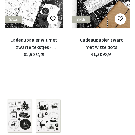
SALE
SALE
Cadeaupapier wit met
Cadeaupapier zwart
zwarte tekstjes -
met witte dots
verjaardag
€1,50
€1,50
€2,95
€2,95