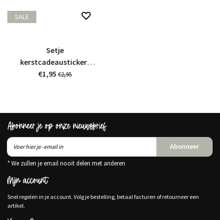
SALE
Setje
kerstcadeaustickers
zwart wit
€1,95
€2,95
Abonneer je op onze nieuwsbrief
Abonneer
* We zullen je email nooit delen met anderen
Mijn account
Snel regelen in je account. Volg je bestelling, betaal facturen of retourneer een
artikel.