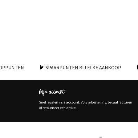
OOPPUNTEN
SPAARPUNTEN BIJ ELKE AANKOOP
Mijn account
Snel regelen in je account. Volg je bestelling, betaal facturen
of retourneer een artikel.