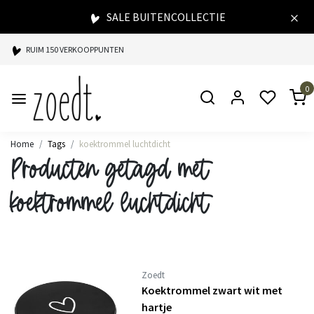
SALE BUITENCOLLECTIE
RUIM 150 VERKOOPPUNTEN
SPAARPUNTEN BIJ ELKE AANKOOP
0
SNELLE LEVERING
Home
Tags
koektrommel luchtdicht
Producten getagd met
koektrommel luchtdicht
Zoedt
Koektrommel zwart wit met
hartje