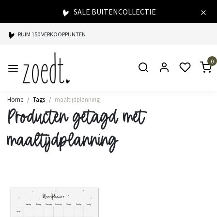
SALE BUITENCOLLECTIE
RUIM 150 VERKOOPPUNTEN
SPAARPUNTEN BIJ ELKE AANKOOP
0
SNELLE LEVERING
Home
Tags
maaltijdplanning
Producten getagd met
maaltijdplanning