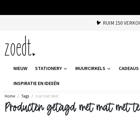
RUIM 150 VERK
NIEUW
STATIONERY
MUURCIRKELS
CADEAUS
INSPIRATIE EN IDEEËN
Home
Tags
mat met tekst
Producten getagd met mat met te