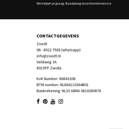
We helpen je graag. Raadpleeg onze klantenservice
CONTACTGEGEVENS
Zoedt
06 - 8022 7928 (whatsapp)
info@zoedt.nl
Veldweg 3A
8015PP Zwolle
KvK Number: 86843206
BTW-number: NL864110364B01
Bankrekening: NL33 ABNA 0816380678