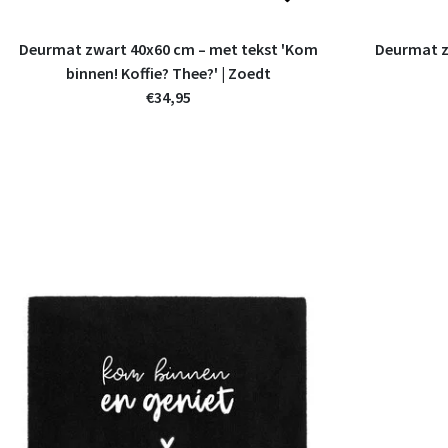
Deurmat zwart 40x60 cm – met tekst 'Kom
Deurmat z
binnen! Koffie? Thee?' | Zoedt
€34,95