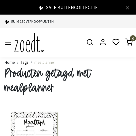
SALE BUITENCOLLECTIE
RUIM 150 VERKOOPPUNTEN
SPAARPUNTEN BIJ ELKE AANKOOP
0
SNELLE LEVERING
Home
Tags
mealplanner
Producten getagd met
mealplanner