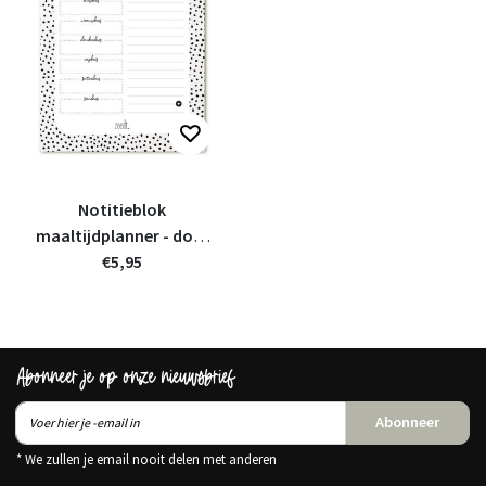
Notitieblok
maaltijdplanner - dots
patroon
€5,95
Abonneer je op onze nieuwsbrief
Abonneer
* We zullen je email nooit delen met anderen