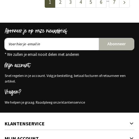
1
2
3
4
5
6
7
Abonneer je op onze nieuwsbrief
Abonneer
* We zullen je email nooit delen met anderen
Mijn account
Snel regelen in je account. Volg je bestelling, betaal facturen of retourneer een
artikel.
Vragen?
We helpen je graag. Raadpleeg onze klantenservice
KLANTENSERVICE
MIJN ACCOUNT