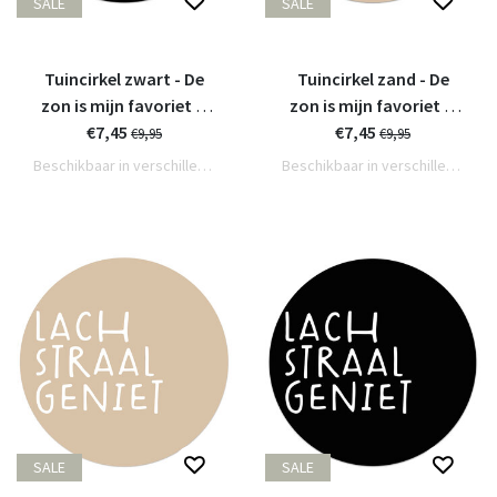
SALE
SALE
Tuincirkel zwart - De
Tuincirkel zand - De
zon is mijn favoriet ik
zon is mijn favoriet ik
€7,45
geniet
€7,45
geniet
€9,95
€9,95
Beschikbaar in verschillende varianten
Beschikbaar in verschillende varianten
SALE
SALE