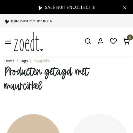
SALE BUITENCOLLECTIE
RUIM 150 VERKOOPPUNTEN
SPAARPUNTEN BIJ ELKE AANKOOP
0
SNELLE LEVERING
Home
Tags
muurcirkel
Producten getagd met
muurcirkel