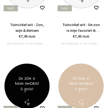
SALE
SALE
Tuincirkel wit - Zon,
Tuincirkel wit - De zon
wijn & kletsen
is mijn favoriet ik
€7,45
€7,45
geniet
€9,95
€9,95
Beschikbaar in verschillende varianten
Beschikbaar in verschillende varianten