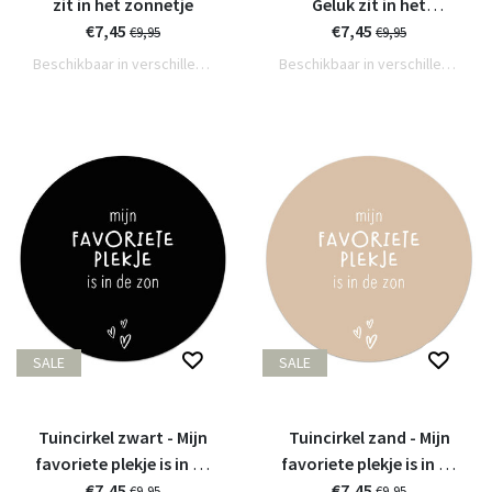
zit in het zonnetje
Geluk zit in het
€7,45
€7,45
zonnetje
€9,95
€9,95
Beschikbaar in verschillende varianten
Beschikbaar in verschillende varianten
SALE
SALE
Tuincirkel zwart - Mijn
Tuincirkel zand - Mijn
favoriete plekje is in de
favoriete plekje is in de
€7,45
zon
€7,45
zon
€9,95
€9,95