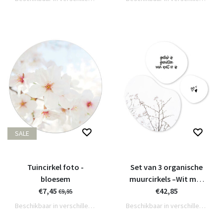
SALE
Tuincirkel foto -
Set van 3 organische
bloesem
muurcirkels –Wit met
€7,45
tekstjes en foto
€42,85
€9,95
bloesem
Beschikbaar in verschillende varianten
Beschikbaar in verschillende varianten