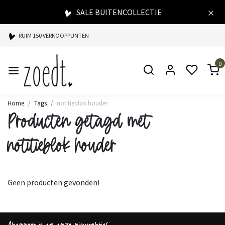
SALE BUITENCOLLECTIE
RUIM 150 VERKOOPPUNTEN
SPAARPUNTEN BIJ ELKE AANKOOP
0
SNELLE LEVERING
Home
Tags
notitieblok houder
Producten getagd met
notitieblok houder
Geen producten gevonden!