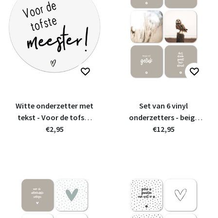
Witte onderzetter met
Set van 6 vinyl
tekst - Voor de tofste
onderzetters - beige
meester!
€2,95
met teksten en foto's
€12,95