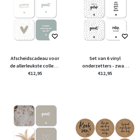
Afscheidscadeau voor
Set van 6 vinyl
de allerleukste collega!
onderzetters - zwart
- Set van 6 vinyl
€12,95
wit met teksten
€12,95
onderzetters