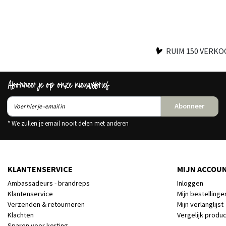
RUIM 150 VERK
Abonneer je op onze nieuwsbrief
Abonneer
* We zullen je email nooit delen met anderen
KLANTENSERVICE
MIJN ACCOU
Ambassadeurs - brandreps
Inloggen
Klantenservice
Mijn bestellinge
Verzenden & retourneren
Mijn verlanglijst
Klachten
Vergelijk produ
Sparen voor korting