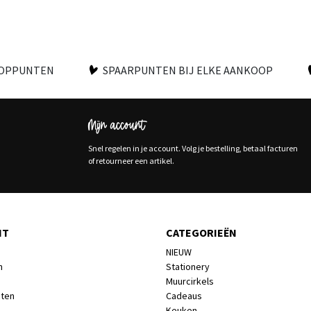
OOPPUNTEN
SPAARPUNTEN BIJ ELKE AANKOOP
Mijn account
Snel regelen in je account. Volg je bestelling, betaal facturen
of retourneer een artikel.
NT
CATEGORIEËN
NIEUW
n
Stationery
Muurcirkels
cten
Cadeaus
Keuken